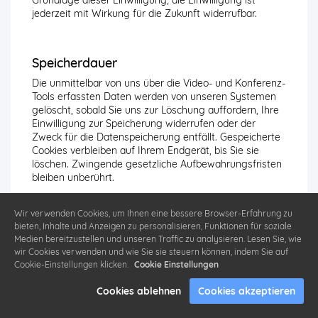
Grundlage dieser Einwilligung; die Einwilligung ist
jederzeit mit Wirkung für die Zukunft widerrufbar.
Speicherdauer
Die unmittelbar von uns über die Video- und Konferenz-
Tools erfassten Daten werden von unseren Systemen
gelöscht, sobald Sie uns zur Löschung auffordern, Ihre
Einwilligung zur Speicherung widerrufen oder der
Zweck für die Datenspeicherung entfällt. Gespeicherte
Cookies verbleiben auf Ihrem Endgerät, bis Sie sie
löschen. Zwingende gesetzliche Aufbewahrungsfristen
bleiben unberührt.
Auf die Speicherdauer Ihrer Daten, die von den
Betreibern der Konferenz-Tools zu eigenen Zwecken
Wir verwenden Cookies, um Ihnen eine bessere Browser-Erfahrung zu
gespeichert werden, haben wir keinen Einfluss. Für
bieten, Inhalte und Anzeigen zu personalisieren, Funktionen für soziale
Einzelheiten dazu informieren Sie sich bitte direkt bei
Medien bereitzustellen und unseren Traffic zu analysieren. Lesen Sie, wie
den Betreibern der Konferenz-Tools.
wir Cookies verwenden und wie Sie sie steuern können, indem Sie auf
Cookie-Einstellungen klicken.
Cookie Einstellungen
Cookies ablehnen
Cookies akzeptieren
Eingesetzte Konferenz-Tools